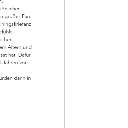
h.
önlicher 
in großer Fan 
ningsfirlefanz 
fühlt 
 her. 
em Altern und 
st hat. Dafür 
0 Jahren von 
ürden dann in 