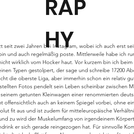
RAP
HY
tzt seit zwei Jahren bei Instagram, wobei ich auch erst s
v bin und auch regelmäßig poste. Mittlerweile habe ich ru
nicht wirklich vom Hocker haut. Vor kurzem bin ich bei
einen Typen gestolpert, der sage und schreibe 17200 Ab
cht die oberste Liga, aber immerhin schon ein relativ gu
stellten Fotos pendelt sein Leben scheinbar zwischen M
 seinem getunten Kleinwagen einer renommierten deuts
offensichtlich auch an keinem Spiegel vorbei, ohne ein 
olut fit aus und ist zudem für mitteleuropäische Verhält
und zu wird der Muskelumfang von irgendeinem Körperte
drink er sich gerade reingezogen hat. Für sinnvolle Kom