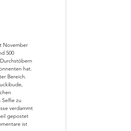
eit November 
nd 500 
m Durchstöbern 
onnenten hat. 
ter Bereich. 
uckibude, 
chen 
Selfie zu 
nisse verdammt 
il gepostet 
mentare ist 