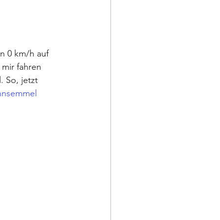
n 0 km/h auf 
 mir fahren 
 So, jetzt 
nnsemmel