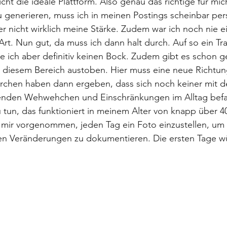
cht die ideale Plattform. Also genau das richtige für mic
generieren, muss ich in meinen Postings scheinbar pers
der nicht wirklich meine Stärke. Zudem war ich noch nie e
 Art. Nun gut, da muss ich dann halt durch. Auf so ein Trai
e ich aber definitiv keinen Bock. Zudem gibt es schon ge
n diesem Bereich austoben. Hier muss eine neue Richtung
hen haben dann ergeben, dass sich noch keiner mit d
renden Wehwehchen und Einschränkungen im Alltag befas
u tun, das funktioniert in meinem Alter von knapp über 4
e mir vorgenommen, jeden Tag ein Foto einzustellen, um 
en Veränderungen zu dokumentieren. Die ersten Tage w