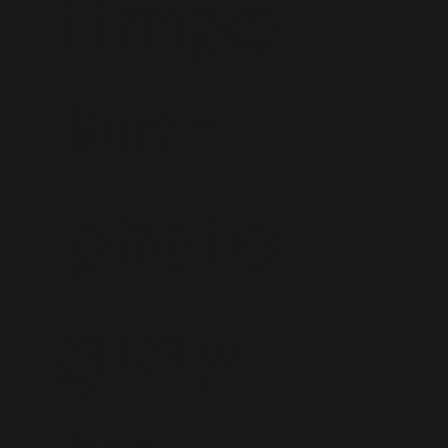
timpe
lan -
photo
grap