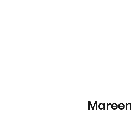
OGRA
PHY
Mareen