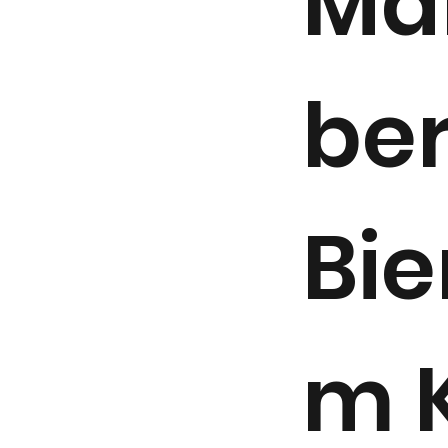
Ma
ber
Bie
m 