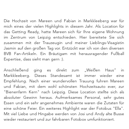
Die Hochzeit von Mareen und Fabian in Markkleeberg war für
mich eines der vielen Highlights in diesem Jahr. Als Location für
das Getting Ready, hatte Mareen sich für Ihre eigene Wohnung
im Zentrum von Leipzig entschieden. Hier bereitete Sie sich
zusammen mit der Trauzeugin und meiner Lieblings-Visagistin
Jasmin auf den großen Tag vor. Entzückt war ich von den diversen
BVB Fan-Artikeln. Ein Bräutigam mit herausragender Fußball
Expertise, dass sieht man gern :).
Anschließend ging es direkt zum „Weißen Haus“ in
Markkleeberg. Dieses Standesamt ist immer wieder eine
Empfehlung. Nach einer wundervollen Trauung fuhren Mareen
und Fabian, mit dem wohl schönsten Hochzeitsauto ever, zur
"Bienenfarm Kern" nach Leipzig. Diese Location stellte sich als
absoluter Gewinn heraus. Aufmerksames Personal, sehr gutes
Essen und ein sehr angenehmes Ambiente waren die Zutaten für
eine schöne Feier. Ein weiteres Highlight war der Fotobus "Ella".
Mit viel Liebe und Hingabe werden von Josi und Andy alte Busse
wieder restauriert und zur fahrbaren Fotobox umfunktioniert.