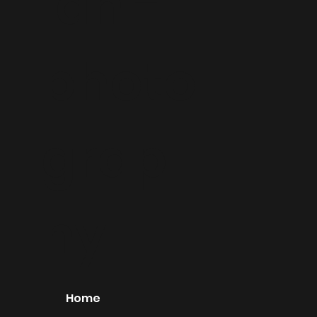
lan -
photo
grap
hy
Home